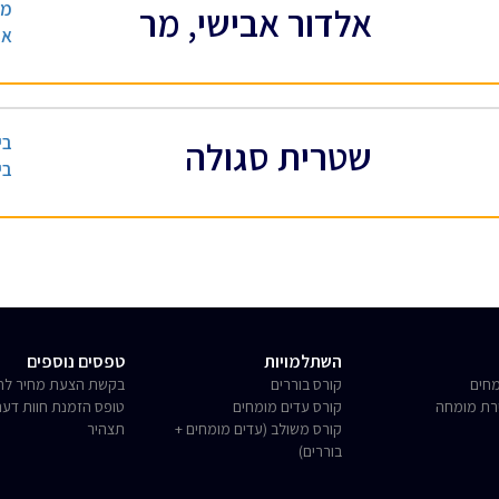
מנ
אלדור אבישי, מר
אי
בי
שטרית סגולה
בי
השתלמויות
טפסים נוספים
חים
קורס בוררים
בקשת הצעת מחיר לחו
רת מומחה
קורס עדים מומחים
טופס הזמנת חוות דע
קורס משולב (עדים מומחים +
תצהיר
בוררים)