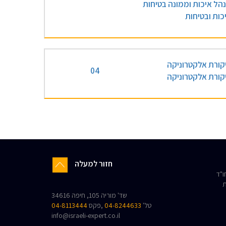
הל איכות וממונה בטיחות
כות ובטיחות
קורת אלקטרוניקה
04
קורת אלקטרוניקה
חזור למעלה
"ד
ת
שד' מוריה 105, חיפה 34616
טל'
04-8244633
,פקס
04-8113444
info@israeli-expert.co.il