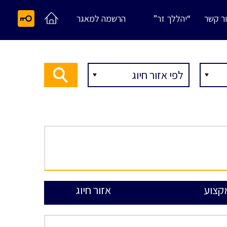
ר קשר
“יהללך זר”
הרשמה למאגר
קצוע
אזור חיוג