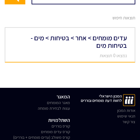
תוצאות חיפוש
עדים מומחים > אחר > בטיחות > מים -
בטיחות מים
נמצאו 0 תוצאות
המכון הישראלי
המאגר
לחוות דעת מומחים ובוררים
מאגר המומחים
עצות לבחירת מומחה
אודות המכון
תנאי שימוש
השתלמויות
צור קשר
קורס בוררים
קורס עדים מומחים
קורס משולב (עדים מומחים + בוררים)