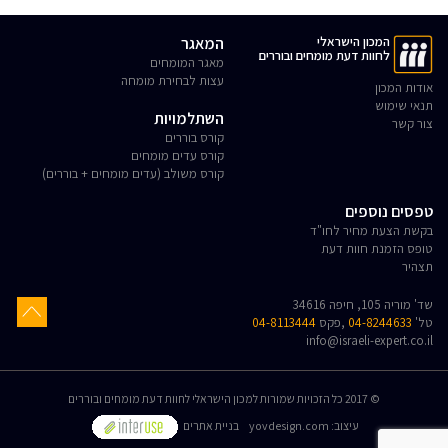
המכון הישראלי
המאגר
לחוות דעת מומחים ובוררים
מאגר המומחים
עצות לבחירת מומחה
אודות המכון
תנאי שימוש
השתלמויות
צור קשר
קורס בוררים
קורס עדים מומחים
קורס משולב (עדים מומחים + בוררים)
טפסים נוספים
בקשת הצעת מחיר לחו"ד
טופס הזמנת חוות דעת
תצהיר
שד' מוריה 105, חיפה 34616
טל'
04-8244633
,פקס
04-8113444
info@israeli-expert.co.il
© 2017 כל הזכויות שמורות למכון הישראלי לחוות דעת מומחים ובוררים
:עיצוב
yovdesign.com
בניית אתרים