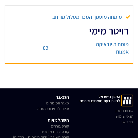
מומחה מוסמך המכון מסלול מורחב
רויטר מימי
מומחית יודאיקה
02
אמנות
המכון הישראלי
המאגר
לחוות דעת מומחים ובוררים
מאגר המומחים
עצות לבחירת מומחה
אודות המכון
תנאי שימוש
השתלמויות
צור קשר
קורס בוררים
קורס עדים מומחים
קורס משולב (עדים מומחים + בוררים)