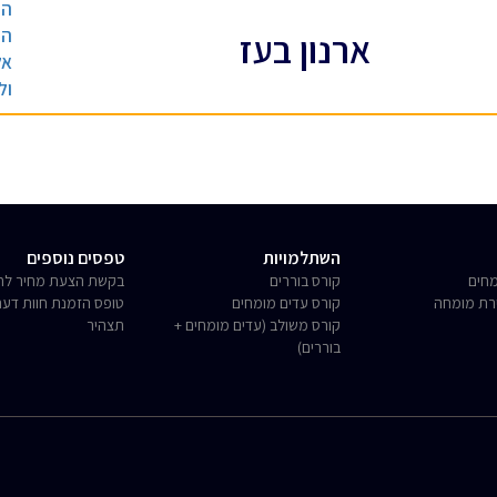
הנ
הנ
ארנון בעז
אל
ול
השתלמויות
טפסים נוספים
חים
קורס בוררים
בקשת הצעת מחיר לחו
רת מומחה
קורס עדים מומחים
טופס הזמנת חוות דע
קורס משולב (עדים מומחים +
תצהיר
בוררים)