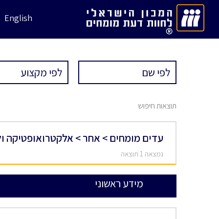
English
תוצאות חיפוש
עדים מומחים > אחר > אלקטרואופטיקה ול
נמצאה 1 תוצאה
מידע ראשוני