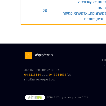
דסת אלקטרוניקה
דסת
08
קטרוניקה,,אלקטרואופטיקה
ייזרים,פטנטים
חזור למעלה
"ד
ת
שד' מוריה 105, חיפה 34616
טל'
04-8244633
,פקס
04-8113444
info@israeli-expert.co.il
:עיצוב
yovdesign.com
בניית אתרים