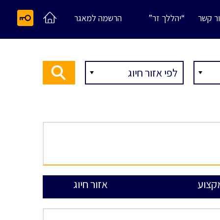
ר קשר
“יהללך זר”
הרשמה למאגר
קצוע
אזור חיוג