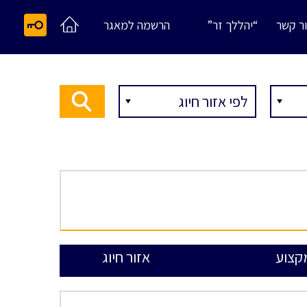
ר קשר
“יהללך זר”
הרשמה למאגר
קצוע
אזור חיוג