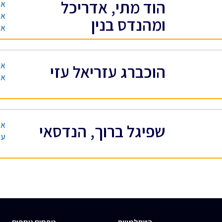
הוד מתי, אדריכל
אד
אד
ומהנדס בנין
אז
אד
הוכברג עזריאל עזי
אד
אד
שפיגל ברוך, הנדסאי
עי