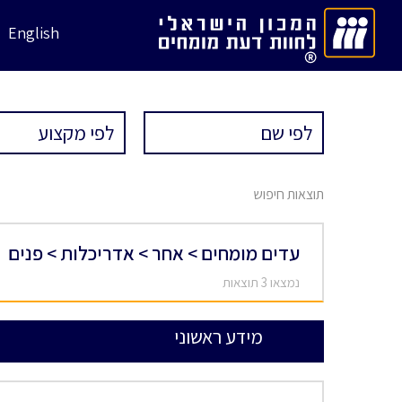
English
תוצאות חיפוש
עדים מומחים > אחר > אדריכלות > פנים
נמצאו 3 תוצאות
מידע ראשוני