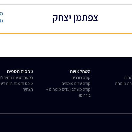
מנ
צפתמן יצחק
נד
השתלמויות
טפסים נוספים
חים
קורס בוררים
בקשת הצעת מחיר לחו
רת מומחה
קורס עדים מומחים
טופס הזמנת חוות דע
קורס משולב (עדים מומחים +
תצהיר
בוררים)