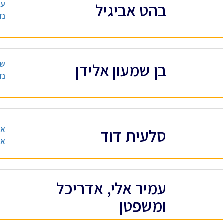
עו
בהט אביגיל
נד
שמ
בן שמעון אלידן
נד
אד
סלעית דוד
אד
עמיר אלי, אדריכל
ומשפטן