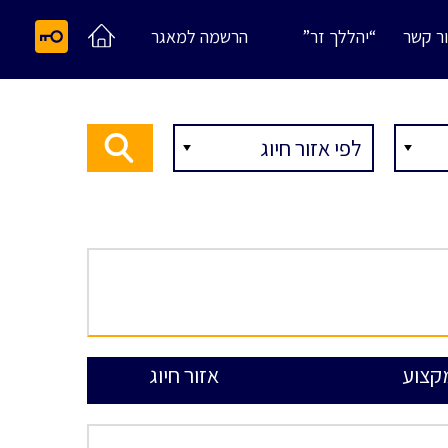
ר קשר
“יהללך זר”
הרשמה למאגר
קצוע
אזור חיוג