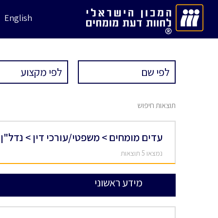
English
תוצאות חיפוש
עדים מומחים > משפטי/עורכי דין > נדל"ן
נמצאו 5 תוצאות
מידע ראשוני