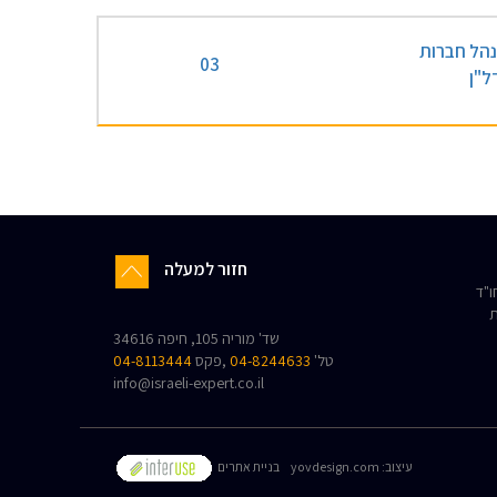
הל חברות
03
ל"ן
חזור למעלה
"ד
ת
שד' מוריה 105, חיפה 34616
טל'
04-8244633
,פקס
04-8113444
info@israeli-expert.co.il
:עיצוב
yovdesign.com
בניית אתרים