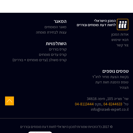
המכון הישראלי
המאגר
לחוות דעת מומחים ובוררים
מאגר המומחים
עצות לבחירת מומחה
אודות המכון
תנאי שימוש
השתלמויות
צור קשר
קורס בוררים
קורס עדים מומחים
קורס משולב (עדים מומחים + בוררים)
טפסים נוספים
בקשת הצעת מחיר לחו"ד
טופס הזמנת חוות דעת
תצהיר
שד' מוריה 105, חיפה 34616
טל'
04-8244633
,פקס
04-8113444
info@israeli-expert.co.il
© 2017 כל הזכויות שמורות למכון הישראלי לחוות דעת מומחים ובוררים