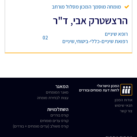
מומחה מוסמך המכון מסלול מורחב
הרצשטרק אבי, ד"ר
רופא שיניים
02
רפואת שיניים-כללי-ביטוחי,שיניים
המכון הישראלי
המאגר
לחוות דעת מומחים ובוררים
מאגר המומחים
עצות לבחירת מומחה
אודות המכון
תנאי שימוש
השתלמויות
צור קשר
קורס בוררים
קורס עדים מומחים
קורס משולב (עדים מומחים + בוררים)