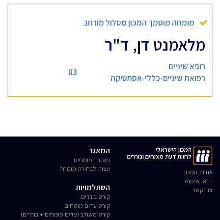
מומחה מוסמך המכון מסלול מורחב
מלאמנט דן, ד"ר
רופא שיניים
03
רפואת שיניים-כללי-אסתטיקה
המכון הישראלי
המאגר
לחוות דעת מומחים ובוררים
מאגר המומחים
עצות לבחירת מומחה
אודות המכון
תנאי שימוש
השתלמויות
צור קשר
קורס בוררים
קורס עדים מומחים
קורס משולב (עדים מומחים + בוררים)