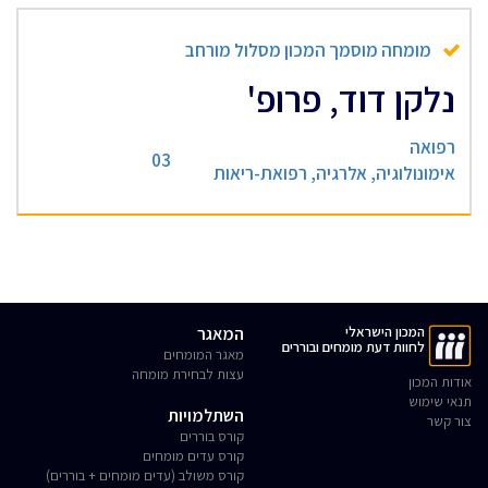
מומחה מוסמך המכון מסלול מורחב
נלקן דוד, פרופ'
רפואה
03
אימונולוגיה, אלרגיה, רפואת-ריאות
המכון הישראלי
המאגר
לחוות דעת מומחים ובוררים
מאגר המומחים
עצות לבחירת מומחה
אודות המכון
תנאי שימוש
השתלמויות
צור קשר
קורס בוררים
קורס עדים מומחים
קורס משולב (עדים מומחים + בוררים)