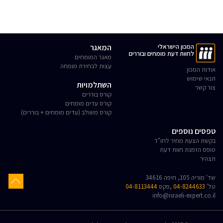
המכון הישראלי
המאגר
לחוות דעת מומחים ובוררים
מאגר המומחים
עצות לבחירת מומחה
אודות המכון
תנאי שימוש
השתלמויות
צור קשר
קורס בוררים
קורס עדים מומחים
קורס משולב (עדים מומחים + בוררים)
טפסים נוספים
בקשת הצעת מחיר לחו"ד
טופס הזמנת חוות דעת
תצהיר
שד' מוריה 105, חיפה 34616
טל'
04-8244633
,פקס
04-8113444
info@israeli-expert.co.il