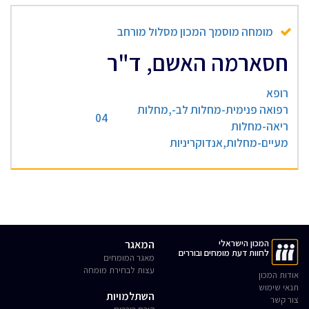
מומחה מוסמך המכון מסלול מורחב
חסארמה האשם, ד"ר
רופא
רפואה פנימית-מחלות לב-,מחלות
04
ריאה-מחלות
מעיים-מחלות,אנדוקריניות
המכון הישראלי
המאגר
לחוות דעת מומחים ובוררים
מאגר המומחים
עצות לבחירת מומחה
אודות המכון
תנאי שימוש
השתלמויות
צור קשר