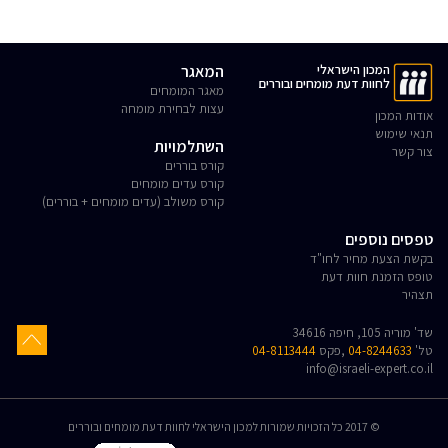
המכון הישראלי
המאגר
לחוות דעת מומחים ובוררים
מאגר המומחים
עצות לבחירת מומחה
אודות המכון
תנאי שימוש
השתלמויות
צור קשר
קורס בוררים
קורס עדים מומחים
קורס משולב (עדים מומחים + בוררים)
טפסים נוספים
בקשת הצעת מחיר לחו"ד
טופס הזמנת חוות דעת
תצהיר
שד' מוריה 105, חיפה 34616
טל'
04-8244633
,פקס
04-8113444
info@israeli-expert.co.il
© 2017 כל הזכויות שמורות למכון הישראלי לחוות דעת מומחים ובוררים