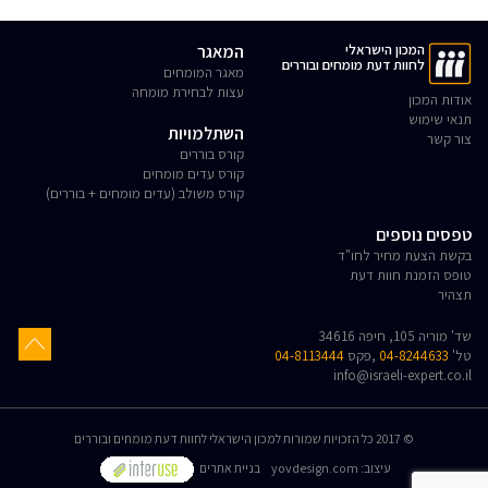
המכון הישראלי
המאגר
לחוות דעת מומחים ובוררים
מאגר המומחים
עצות לבחירת מומחה
אודות המכון
תנאי שימוש
השתלמויות
צור קשר
קורס בוררים
קורס עדים מומחים
קורס משולב (עדים מומחים + בוררים)
טפסים נוספים
בקשת הצעת מחיר לחו"ד
טופס הזמנת חוות דעת
תצהיר
שד' מוריה 105, חיפה 34616
טל'
04-8244633
,פקס
04-8113444
info@israeli-expert.co.il
© 2017 כל הזכויות שמורות למכון הישראלי לחוות דעת מומחים ובוררים
:עיצוב
yovdesign.com
בניית אתרים