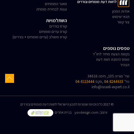
לחוות דעת מומחים ובוררים
מאגר המומחים
עצות לבחירת מומחה
אודות המכון
תנאי שימוש
השתלמויות
צור קשר
קורס בוררים
קורס עדים מומחים
קורס משולב (עדים מומחים + בוררים)
טפסים נוספים
בקשת הצעת מחיר לחו"ד
טופס הזמנת חוות דעת
תצהיר
שד' מוריה 105, חיפה 34616
טל'
04-8244633
,פקס
04-8113444
info@israeli-expert.co.il
© 2017 כל הזכויות שמורות למכון הישראלי לחוות דעת מומחים ובוררים
:עיצוב
yovdesign.com
בניית אתרים