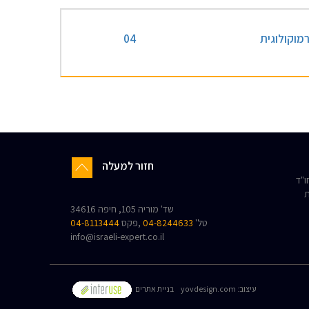
מוקולוגית
04
חזור למעלה
"ד
ת
שד' מוריה 105, חיפה 34616
טל'
04-8244633
,פקס
04-8113444
info@israeli-expert.co.il
:עיצוב
yovdesign.com
בניית אתרים