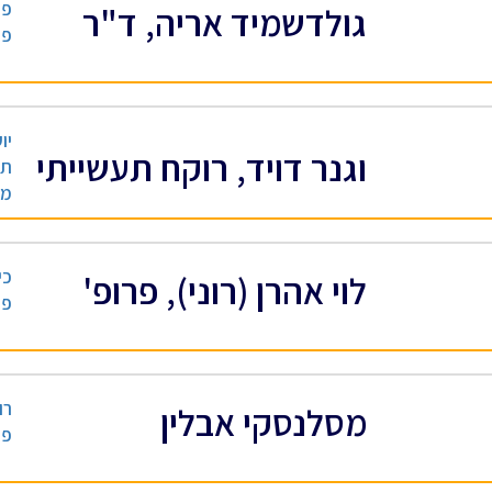
פר
גולדשמיד אריה, ד"ר
פר
יו
וגנר דויד, רוקח תעשייתי
תר
מזון, 
כי
לוי אהרן (רוני), פרופ'
פר
רו
מסלנסקי אבלין
פר