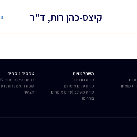
קיצס-כהן רות, ד"ר
פר
השתלמויות
טפסים נוספים
חים
קורס בוררים
בקשת הצעת מחיר לחו
רת מומחה
קורס עדים מומחים
טופס הזמנת חוות דע
קורס משולב (עדים מומחים +
תצהיר
בוררים)