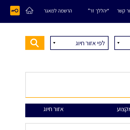
ר קשר
“יהללך זר”
הרשמה למאגר
קצוע
אזור חיוג