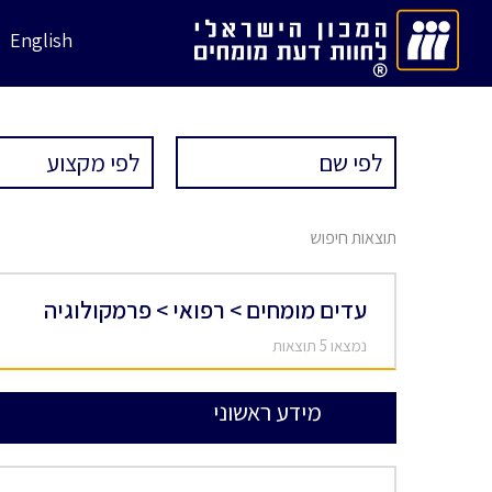
English
תוצאות חיפוש
עדים מומחים > רפואי > פרמקולוגיה
נמצאו 5 תוצאות
מידע ראשוני