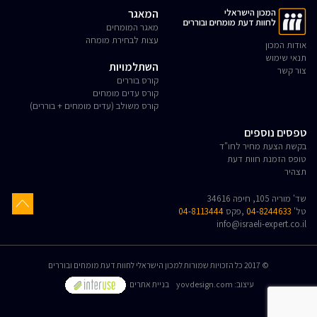
המכון הישראלי
המאגר
לחוות דעת מומחים ובוררים
מאגר המומחים
עצות לבחירת מומחה
אודות המכון
תנאי שימוש
השתלמויות
צור קשר
קורס בוררים
קורס עדים מומחים
קורס משולב (עדים מומחים + בוררים)
טפסים נוספים
בקשת הצעת מחיר לחו"ד
טופס הזמנת חוות דעת
תצהיר
שד' מוריה 105, חיפה 34616
טל'
04-8244633
,פקס
04-8113444
info@israeli-expert.co.il
© 2017 כל הזכויות שמורות למכון הישראלי לחוות דעת מומחים ובוררים
:עיצוב
yovdesign.com
בניית אתרים