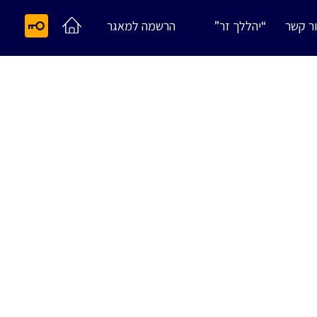
ר קשר
“יהללך זר”
הרשמה למאגר