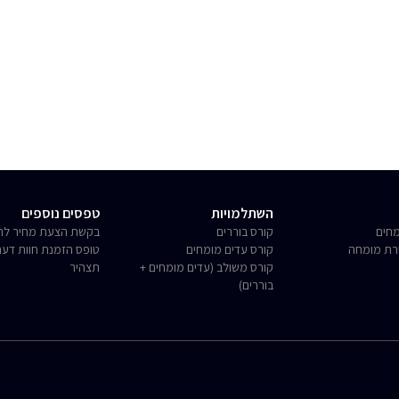
השתלמויות
טפסים נוספים
חים
קורס בוררים
בקשת הצעת מחיר לחו
רת מומחה
קורס עדים מומחים
טופס הזמנת חוות דע
קורס משולב (עדים מומחים +
תצהיר
בוררים)