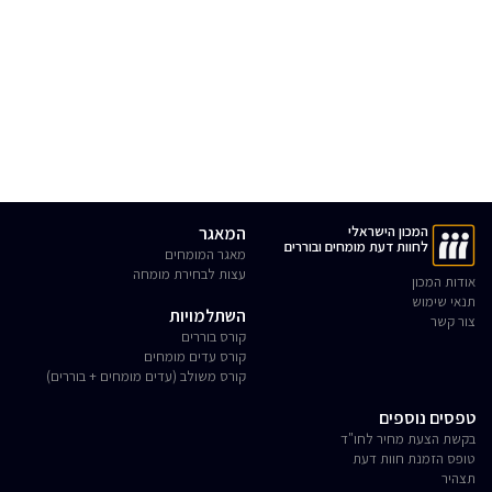
המכון הישראלי
המאגר
לחוות דעת מומחים ובוררים
מאגר המומחים
עצות לבחירת מומחה
אודות המכון
תנאי שימוש
השתלמויות
צור קשר
קורס בוררים
קורס עדים מומחים
קורס משולב (עדים מומחים + בוררים)
טפסים נוספים
בקשת הצעת מחיר לחו"ד
טופס הזמנת חוות דעת
תצהיר