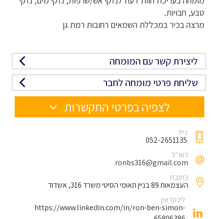
מומחה בעריכת חוות דעת לנזקי אש/שרפות, נזקי מים, נזקי
טבע, חבויות.
מרצה בכיר במכללת השמאים רחובות רמת גן
ליצירת קשר עם המומחה
שליחת פרטי מומחה לחבר
לצפיה בפרטי התקשרות
נייד
052-2651135
דוא"ל
ronbs316@gmail.com
כתובת
העצמאות 89 בניין תאומי הסיטי משרד 316, אשדוד
לינקדאין
https://www.linkedin.com/in/ron-ben-simon-
65806386