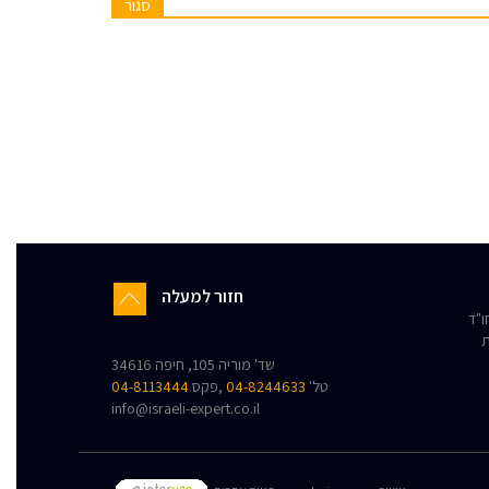
סגור
חזור למעלה
"ד
ת
שד' מוריה 105, חיפה 34616
טל'
04-8244633
,פקס
04-8113444
info@israeli-expert.co.il