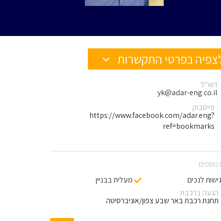
צפיה בפרטי התקשרות
דוא"ל
yk@adar-eng.co.il
פייסבוק
https://www.facebook.com/adar.eng?
ref=bookmarks
נוספים
ישות לנכים
מעלית בבניין
הגעה ברכבת
תחנת רכבת באר שבע צפון/אוניברסיטה