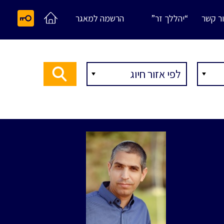
ר קשר
“יהללך זר”
הרשמה למאגר