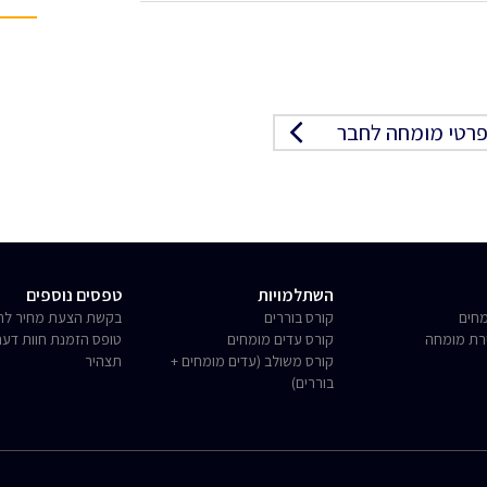
רטי מומחה לחבר
השתלמויות
טפסים נוספים
חים
קורס בוררים
בקשת הצעת מחיר לחו
רת מומחה
קורס עדים מומחים
טופס הזמנת חוות דע
קורס משולב (עדים מומחים +
תצהיר
בוררים)