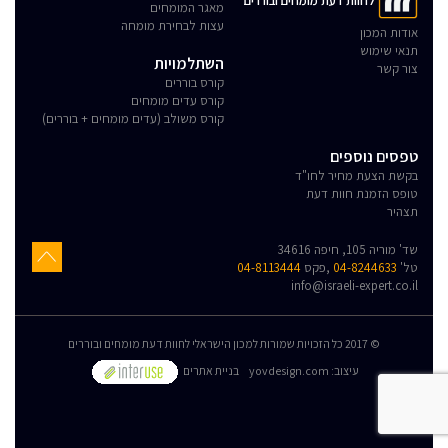
לחוות דעת מומחים ובוררים
מאגר המומחים
עצות לבחירת מומחה
אודות המכון
תנאי שימוש
השתלמויות
צור קשר
קורס בוררים
קורס עדים מומחים
קורס משולב (עדים מומחים + בוררים)
טפסים נוספים
בקשת הצעת מחיר לחו"ד
טופס הזמנת חוות דעת
תצהיר
שד' מוריה 105, חיפה 34616
טל'
04-8244633
,פקס
04-8113444
info@israeli-expert.co.il
© 2017 כל הזכויות שמורות למכון הישראלי לחוות דעת מומחים ובוררים
:עיצוב
yovdesign.com
בניית אתרים