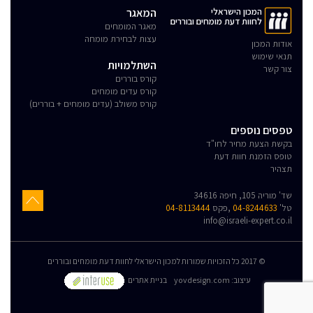
המכון הישראלי
המאגר
לחוות דעת מומחים ובוררים
מאגר המומחים
עצות לבחירת מומחה
אודות המכון
תנאי שימוש
השתלמויות
צור קשר
קורס בוררים
קורס עדים מומחים
קורס משולב (עדים מומחים + בוררים)
טפסים נוספים
בקשת הצעת מחיר לחו"ד
טופס הזמנת חוות דעת
תצהיר
שד' מוריה 105, חיפה 34616
טל'
04-8244633
,פקס
04-8113444
info@israeli-expert.co.il
© 2017 כל הזכויות שמורות למכון הישראלי לחוות דעת מומחים ובוררים
:עיצוב
yovdesign.com
בניית אתרים