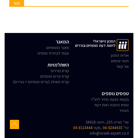
סגור
המכון הישראלי
המאגר
לחוות דעת מומחים ובוררים
מאגר המומחים
עצות לבחירת מומחה
אודות המכון
תנאי שימוש
השתלמויות
צור קשר
קורס בוררים
קורס עדים מומחים
קורס משולב (עדים מומחים + בוררים)
טפסים נוספים
בקשת הצעת מחיר לחו"ד
טופס הזמנת חוות דעת
תצהיר
שד' מוריה 105, חיפה 34616
טל'
04-8244633
,פקס
04-8113444
info@israeli-expert.co.il