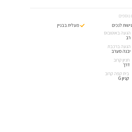
נוספים
ישות לנכים
מעלית בבניין
הגעה באוטובוס
רב
הגעה ברכבת
יבנה מערב
חניון קרוב
דרך
בית קפה קרוב
קניון G