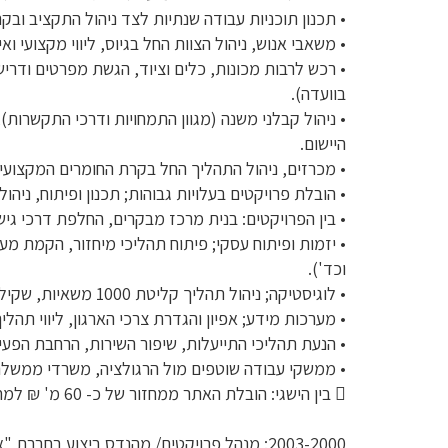
• תכנון תוכניות עבודה שנתיות לצד ניהול התקציב ובקר
• משאבי אנוש, ניהול הצוות החל בגיוס, ליווי מקצועי ו
• רכש לרבות מכונות, כלים וציוד, הגשת מפרטים ודריש
בוועדה).
• ניהול קבלני משנה (מגוון התמחויות ודרכי התקשרות)
היישום.
• מכרזים, ניהול התהליך החל בקרת החומרים המקצועי
• הובלת פרויקטים בעלויות גבוהות; תכנון ופיתוח, ניה
• בין הפרויקטים: בנית מרכז מבקרים, החלפת דרכי גי
• יזמות ופיתוח עסקי; פיתוח תהליכי מיחזור, הקמת מער
וכד').
• לוגיסטיקה; ניהול תהליך קליטת 1000 משאיות, שקילה ורישום, שינוע לרחבי הארץ.
• מערכות מידע; אפיון והגדרת צרכי הארגון, ליווי ת
• הנעת תהליכי התייעלות, שיפור השירות, הרחבת הפעילו
• ממשקי עבודה שוטפים מול הרגולציה, משרדי ממשלה, 
 בין הישגי: הובלת האתר ממחזור של כ- 60 מ' ₪ למחזור מעל 300 מ' ₪.
2003-2000: מנהל פרויקטים/ מהנדס ביצוע בחברת "און" הנדסת אינסטלציה ומיזוג אויר בע"מ.