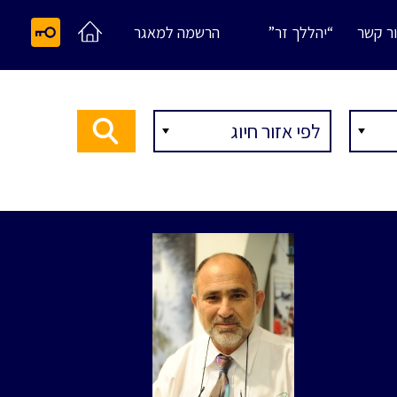
ר קשר
“יהללך זר”
הרשמה למאגר