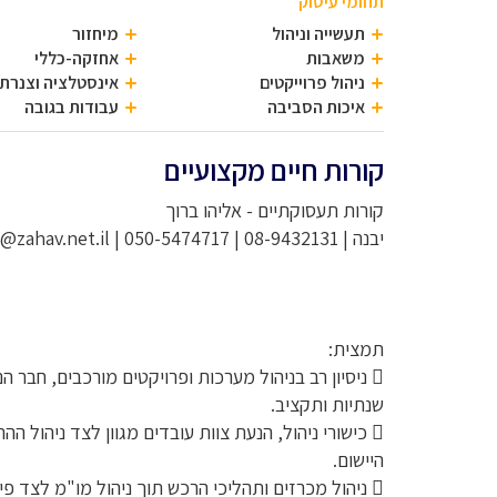
תחומי עיסוק
תעשייה וניהול
מיחזור
משאבות
אחזקה-כללי
ניהול פרוייקטים
אינסטלציה וצנרת
איכות הסביבה
עבודות בגובה
קורות חיים מקצועיים
קורות תעסוקתיים - אליהו ברוך
יבנה | 08-9432131 | 050-5474717 | baruche@zahav.net.il
תמצית:
 ניסיון רב בניהול מערכות ופרויקטים מורכבים, חבר ה
שנתיות ותקציב.
 כישורי ניהול, הנעת צוות עובדים מגוון לצד ניהול 
היישום.
 ניהול מכרזים ותהליכי הרכש תוך ניהול מו"מ לצד פ