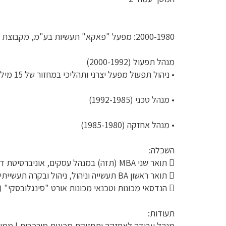
2000-1980: מפעל "פאקא" תעשיות בע"מ, מקבוצת "טבע" פרמצבטיקה בע"מ.
מנהל תפעול (2000-1992)
• ניהול תפעול מפעל יצרני ותהליכי במחזור של 15 מיליון $, ניהול 70 עובדים בכפיפות ישירה למנכ"ל.
• מנהל טכני (1992-1985)
• מנהל אחזקה (1985-1980)
השכלה:
 תואר שני MBA (תזה) במנהל עסקים, אוניברסיטת דרבי (2005)
 תואר ראשון BA תעשייה וניהול, ניהול ובקרה תעשייתית, מכללת ספיר (2000)
 הנדסאי מכונות וטכנאי מכונות אורט "סינגלובסקי" (1985)
תעודות:
מנהל עבודה לאחזקה ותחזוקת מכונות מורכבות | ממו