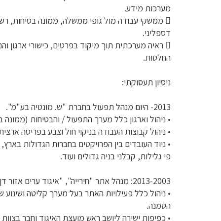
מערכות מידע.
 ממשקי עבודה מול גופי ממשלה, ממונה בטיחות, רשויו
דספליני.
 ראיה מערכתית תוך מיקוד בפרטים, כישורי ארגון והנ
החלטות.
ניסיון תעסוקתי:
2013- היום מנהל תפעול בחברת "ש. מונטיה בע"מ".
• ניהול וארגון כלל מערך התפעול / והבטיחות (ממונה ב
• ניהול קבוצות העבודה בניקוי חול וצבע בפריסה ארצי
• ניוד העובדים בין הפרויקטים בחברות הגדולות בארץ, 
פי גלילות, קבלני בניה גדולים ועוד.
2013-2003: מנהל אתר "חירייה", "איגוד ערים אזור דן לתברואה".
הטמנה.
• כפיפות ישירה ליושב ראש מועצת האיגוד וחבר בצוות ניהולי. (מחז