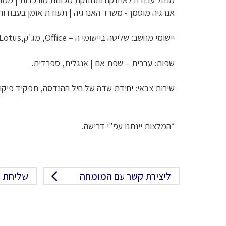
אנרגיה מוסמך- משרד האנרגיה | תעודת אומן בעבודות 
יישומי מחשב: שליטה ביישומי ה – Office, מג'ק,Lotus , בינארית, שיווקית, דוא"ל ואינטרנט.
שפות: עברית – שפת אם | אנגלית, ספרדית.
שירות צבאי: יחידת שדה של חיל ההנדסה, תפקיד פיקודי ותפקי
*המלצות יינתנו עפ"י דרישה.
ליצירת קשר עם המומחה
שליחת פ