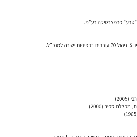
נה בטיחות מוסמך- משרד התמ"ת, | ממונה