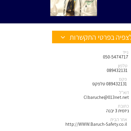
צפיה בפרטי התקשרות
נייד
050-5474717
טלפון
089432131
פקס
089432131 טלפקס
דוא"ל
Clbaruche@013net.net
כתובת
ניזמית 3 יבנה
אתר הבית
http://WWW.Baruch-Safety.co.il