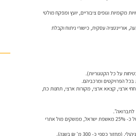
ת מקומיות וגופים ציבוריים, יועץ ומפקח מולטי
עה, אוריינטציה עסקית, כישורי ניתוח וקבלת
טיחות על כל הקטגוריות).
ת בכל הפרויקטים ומרכביהם.
חחי ארצי, קצאא ארצי, מקורות ארצי, תחנות כח,
• ניהול כלל פעילויות האתר בעל מערך קליטה ושינוע של כ- 25% מאשפת ישראל, ממשקים מול אתרי
ור כספי כ- 300 מ' ₪ בשנה).