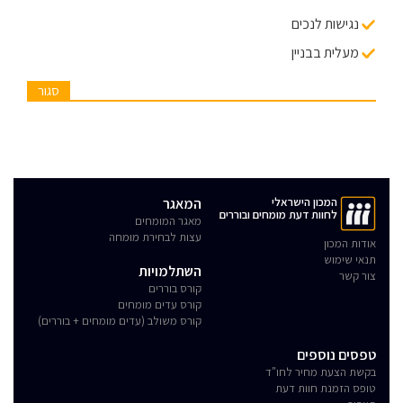
נגישות לנכים
מעלית בבניין
סגור
המכון הישראלי
המאגר
לחוות דעת מומחים ובוררים
מאגר המומחים
עצות לבחירת מומחה
אודות המכון
תנאי שימוש
השתלמויות
צור קשר
קורס בוררים
קורס עדים מומחים
קורס משולב (עדים מומחים + בוררים)
טפסים נוספים
בקשת הצעת מחיר לחו"ד
טופס הזמנת חוות דעת