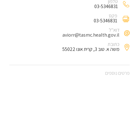
טלפון
03-5346831
פקס
03-5346831
דוא"ל
aviorr@tasmc.health.gov.il
כתובת
משה א. טוב 3, קרית אונו 55022
פרטים נוספים