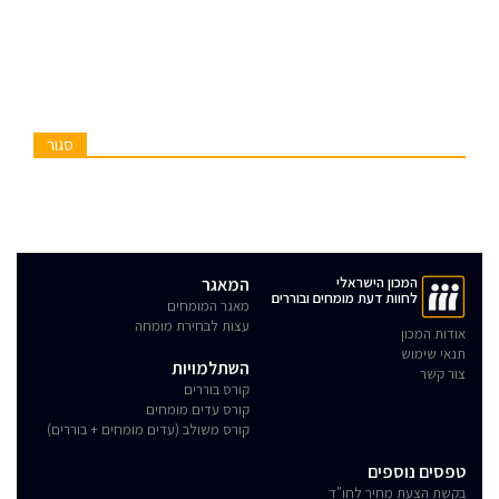
סגור
המכון הישראלי
המאגר
לחוות דעת מומחים ובוררים
מאגר המומחים
עצות לבחירת מומחה
אודות המכון
תנאי שימוש
השתלמויות
צור קשר
קורס בוררים
קורס עדים מומחים
קורס משולב (עדים מומחים + בוררים)
טפסים נוספים
בקשת הצעת מחיר לחו"ד