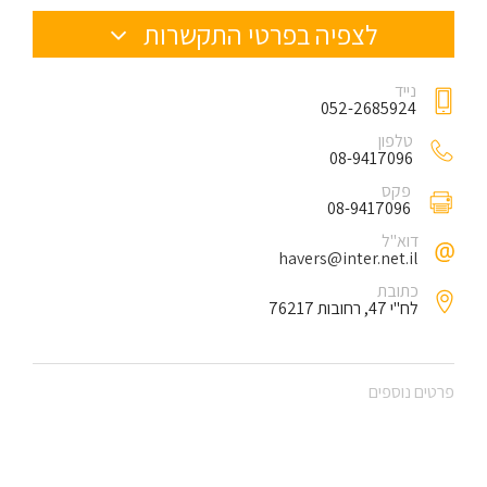
לצפיה בפרטי התקשרות
נייד
052-2685924
טלפון
08-9417096
פקס
08-9417096
דוא"ל
havers@inter.net.il
כתובת
לח"י 47, רחובות 76217
פרטים נוספים