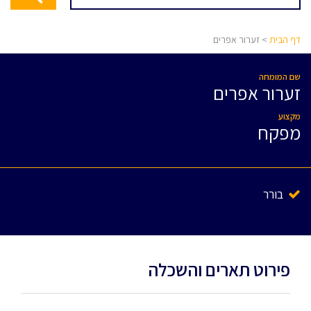
דף הבית
> זערור אפרים
שם המומחה
זערור אפרים
מקצוע
מפקח
בורר
פירוט תארים והשכלה