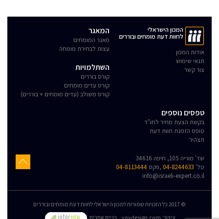
המכון הישראלי
המאגר
לחוות דעת מומחים ובוררים
מאגר המומחים
עצות לבחירת מומחה
אודות המכון
תנאי שימוש
השתלמויות
צור קשר
קורס בוררים
קורס עדים מומחים
קורס משולב (עדים מומחים + בוררים)
טפסים נוספים
בקשת הצעת מחיר לחו"ד
טופס הזמנת חוות דעת
תצהיר
שד' מוריה 105, חיפה 34616
טל'
04-8244633
,פקס
04-8113444
info@israeli-expert.co.il
© 2017 כל הזכויות שמורות למכון הישראלי לחוות דעת מומחים ובוררים
:עיצוב
yovdesign.com
בניית אתרים