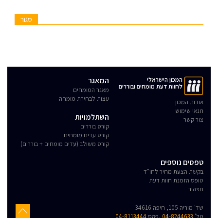
סגור
המכון הישראלי
המאגר
לחוות דעת מומחים ובוררים
מאגר המומחים
עצות לבחירת מומחה
אודות המכון
תנאי שימוש
השתלמויות
צור קשר
קורס בוררים
קורס עדים מומחים
קורס משולב (עדים מומחים + בוררים)
טפסים נוספים
בקשת הצעת מחיר לחו"ד
טופס הזמנת חוות דעת
תצהיר
שד' מוריה 105, חיפה 34616
טל'
04-8244633
,פקס
04-8113444