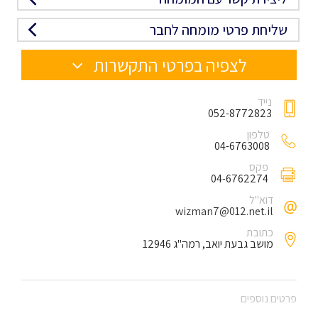
שליחת פרטי מומחה לחבר
לצפיה בפרטי התקשרות
נייד
052-8772823
טלפון
04-6763008
פקס
04-6762274
דוא"ל
wizman7@012.net.il
כתובת
מושב גבעת יואב, רמה"ג 12946
פרטים נוספים