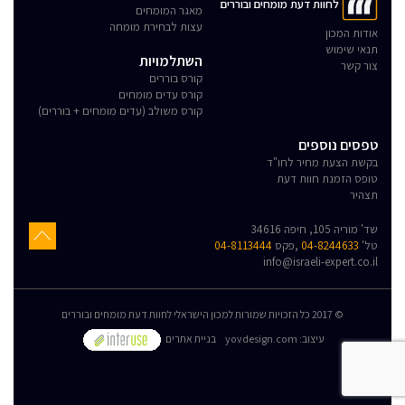
לחוות דעת מומחים ובוררים
מאגר המומחים
עצות לבחירת מומחה
אודות המכון
תנאי שימוש
השתלמויות
צור קשר
קורס בוררים
קורס עדים מומחים
קורס משולב (עדים מומחים + בוררים)
טפסים נוספים
בקשת הצעת מחיר לחו"ד
טופס הזמנת חוות דעת
תצהיר
שד' מוריה 105, חיפה 34616
טל'
04-8244633
,פקס
04-8113444
info@israeli-expert.co.il
© 2017 כל הזכויות שמורות למכון הישראלי לחוות דעת מומחים ובוררים
:עיצוב
yovdesign.com
בניית אתרים