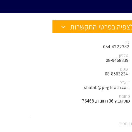
צפיה בפרטי התקשרות
נייד
054-4222382
טלפון
08-9468839
פקס
08-8563234
דוא"ל
shabib@pi-gliloth.co.il
כתובת
מוסקוביץ 36 רחובות, 76468
נוספים