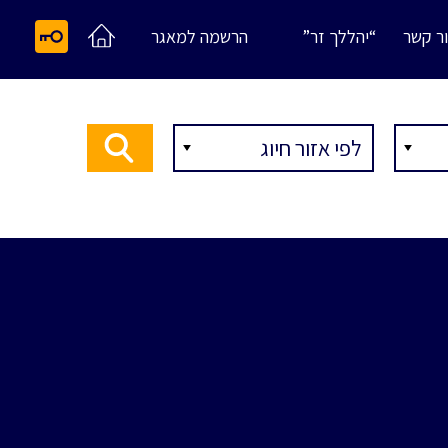
ר קשר
“יהללך זר”
הרשמה למאגר