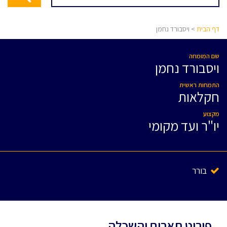
דף הבית
> ויסבורד נחמן
שם המומחה
ויסבורד נחמן
התמחות ראשית
חקלאות
מקצוע
יו"ר ועד מקומי
בורר
פירוט תארים והשכלה