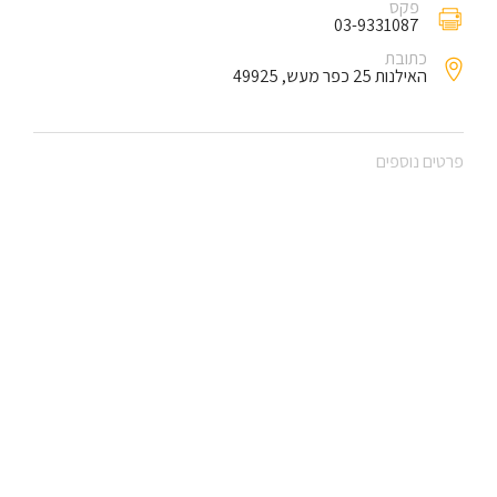
פקס
03-9331087
כתובת
האילנות 25 כפר מעש, 49925
פרטים נוספים