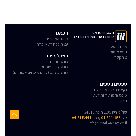
המכון הישראלי
המאגר
לחוות דעת מומחים ובוררים
מאגר המומחים
עצות לבחירת מומחה
אודות המכון
תנאי שימוש
השתלמויות
צור קשר
קורס בוררים
קורס עדים מומחים
קורס משולב (עדים מומחים + בוררים)
טפסים נוספים
בקשת הצעת מחיר לחו"ד
טופס הזמנת חוות דעת
תצהיר
שד' מוריה 105, חיפה 34616
טל'
04-8244633
,פקס
04-8113444
info@israeli-expert.co.il