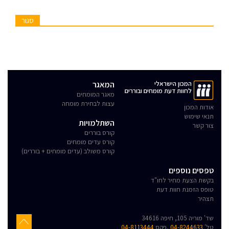
סגור
המכון הישראלי
המאגר
לחוות דעת מומחים ובוררים
מאגר המומחים
עצות לבחירת מומחה
אודות המכון
תנאי שימוש
השתלמויות
צור קשר
קורס בוררים
קורס עדים מומחים
קורס משולב (עדים מומחים + בוררים)
טפסים נוספים
בקשת הצעת מחיר לחו"ד
טופס הזמנת חוות דעת
תצהיר
שד' מוריה 105, חיפה 34616
טל'
04-8244633
,פקס
04-8113444