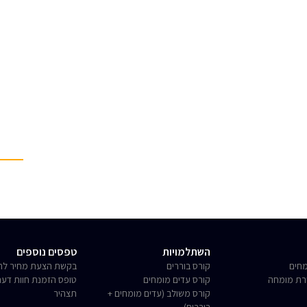
השתלמויות
טפסים נוספים
חים
קורס בוררים
בקשת הצעת מחיר לחו
רת מומחה
קורס עדים מומחים
טופס הזמנת חוות דע
קורס משולב (עדים מומחים +
תצהיר