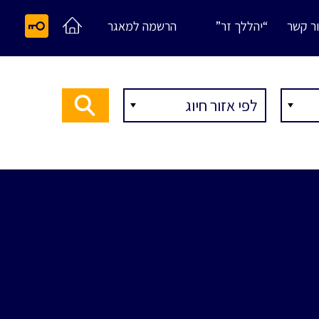
ר קשר
“יהללך זר”
הרשמה למאגר