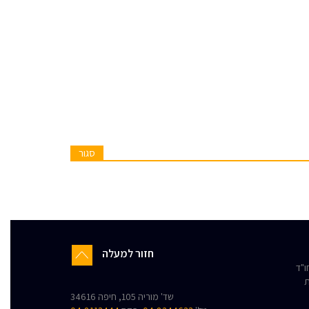
סגור
חזור למעלה
"ד
ת
שד' מוריה 105, חיפה 34616