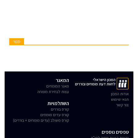
סגור
המכון הישראלי
המאגר
לחוות דעת מומחים ובוררים
מאגר המומחים
עצות לבחירת מומחה
אודות המכון
תנאי שימוש
השתלמויות
צור קשר
קורס בוררים
קורס עדים מומחים
קורס משולב (עדים מומחים + בוררים)
טפסים נוספים
בקשת הצעת מחיר לחו"ד