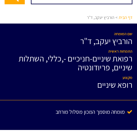
דף הבית
> הורביץ יעקב, ד"ר
שם המומחה
הורביץ יעקב, ד"ר
התמחות ראשית
רפואת שיניים-חניכיים -,כללי, השתלות
שיניים, פריודונטיה
מקצוע
רופא שיניים
מומחה מוסמך המכון מסלול מורחב