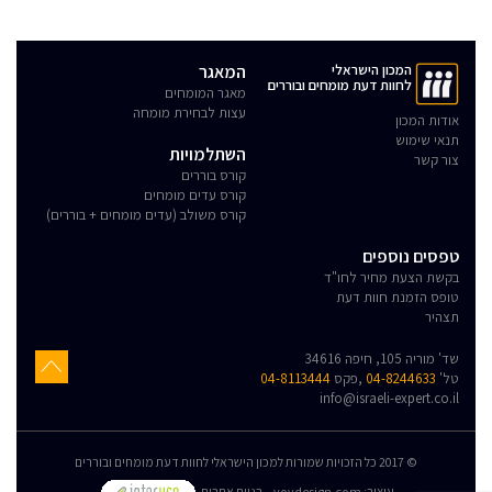
המכון הישראלי
המאגר
לחוות דעת מומחים ובוררים
מאגר המומחים
עצות לבחירת מומחה
אודות המכון
תנאי שימוש
השתלמויות
צור קשר
קורס בוררים
קורס עדים מומחים
קורס משולב (עדים מומחים + בוררים)
טפסים נוספים
בקשת הצעת מחיר לחו"ד
טופס הזמנת חוות דעת
תצהיר
שד' מוריה 105, חיפה 34616
טל'
04-8244633
,פקס
04-8113444
info@israeli-expert.co.il
© 2017 כל הזכויות שמורות למכון הישראלי לחוות דעת מומחים ובוררים
:עיצוב
yovdesign.com
בניית אתרים