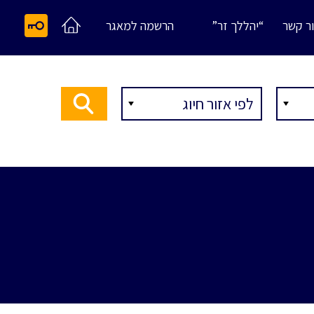
ר קשר
“יהללך זר”
הרשמה למאגר