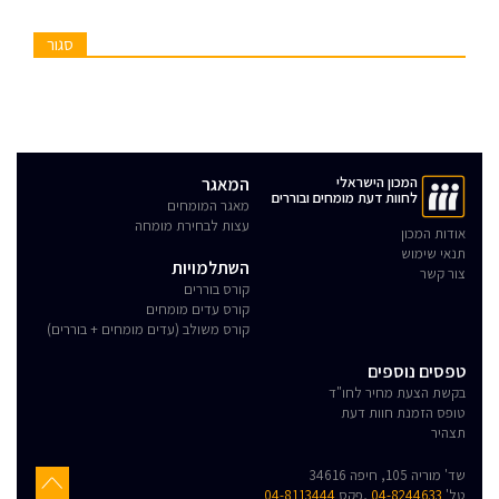
סגור
המכון הישראלי
המאגר
לחוות דעת מומחים ובוררים
מאגר המומחים
עצות לבחירת מומחה
אודות המכון
תנאי שימוש
השתלמויות
צור קשר
קורס בוררים
קורס עדים מומחים
קורס משולב (עדים מומחים + בוררים)
טפסים נוספים
בקשת הצעת מחיר לחו"ד
טופס הזמנת חוות דעת
תצהיר
שד' מוריה 105, חיפה 34616
טל'
04-8244633
,פקס
04-8113444