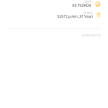
פקס
03-7519426
כתובת
העמל 37, רמת גן 52572
פרטים נוספים