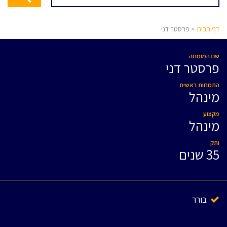
דף הבית
> פרסטר דני
שם המומחה
פרסטר דני
התמחות ראשית
מינהל
מקצוע
מינהל
ותק
35 שנים
בורר