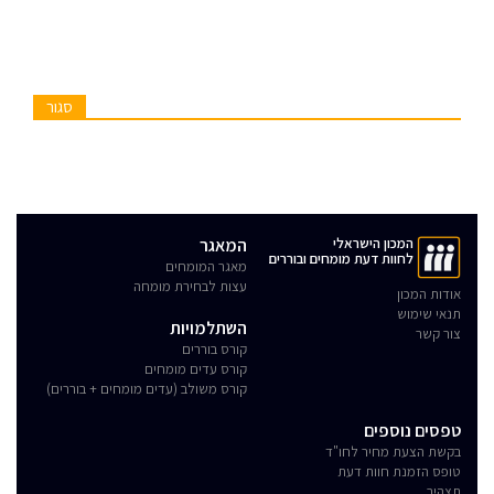
סגור
המכון הישראלי
המאגר
לחוות דעת מומחים ובוררים
מאגר המומחים
עצות לבחירת מומחה
אודות המכון
תנאי שימוש
השתלמויות
צור קשר
קורס בוררים
קורס עדים מומחים
קורס משולב (עדים מומחים + בוררים)
טפסים נוספים
בקשת הצעת מחיר לחו"ד
טופס הזמנת חוות דעת
תצהיר