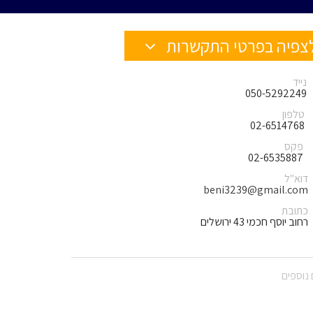
צפיה בפרטי התקשרות
נייד
050-5292249
טלפון
02-6514768
פקס
02-6535887
דוא"ל
beni3239@gmail.com
כתובת
רחוב יוסף חכמי 43 ירושלים
נוספים