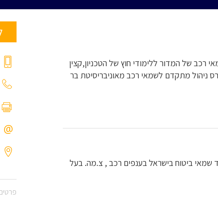
ל
 רכב של המדור ללימודי חוץ של הטכניון,קצין
בעל כתב הסמכה משנת 1994,בוגר קורס ניהול מתקדם לשמאי רכב מאוניבריסיטת בר
שמאות רכב משנת 1989 ,חבר איגוד שמאי ביטוח בישראל בענפים רכב , צ.מה. בעל
פרטים 