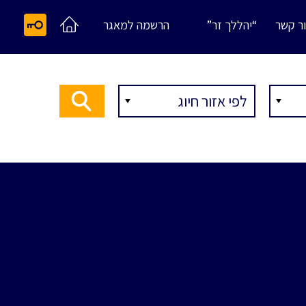
ר קשר
“יהללך זר”
הרשמה למאגר