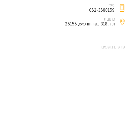
נייד
052-3580159
כתובת
ת.ד. 318 כפר חורפיש, 25155
פרטים נוספים