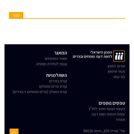
סגור
המכון הישראלי
המאגר
לחוות דעת מומחים ובוררים
מאגר המומחים
עצות לבחירת מומחה
אודות המכון
תנאי שימוש
השתלמויות
צור קשר
קורס בוררים
קורס עדים מומחים
קורס משולב (עדים מומחים + בוררים)
טפסים נוספים
בקשת הצעת מחיר לחו"ד
טופס הזמנת חוות דעת
תצהיר
שד' מוריה 105, חיפה 34616