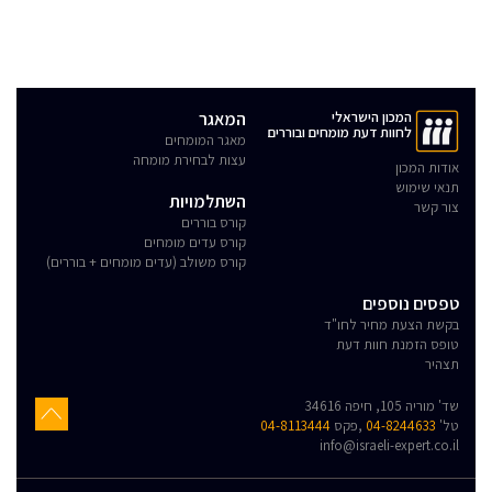
המכון הישראלי
המאגר
לחוות דעת מומחים ובוררים
מאגר המומחים
עצות לבחירת מומחה
אודות המכון
תנאי שימוש
השתלמויות
צור קשר
קורס בוררים
קורס עדים מומחים
קורס משולב (עדים מומחים + בוררים)
טפסים נוספים
בקשת הצעת מחיר לחו"ד
טופס הזמנת חוות דעת
תצהיר
שד' מוריה 105, חיפה 34616
טל'
04-8244633
,פקס
04-8113444
info@israeli-expert.co.il