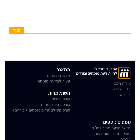
סגור
המכון הישראלי
המאגר
לחוות דעת מומחים ובוררים
מאגר המומחים
עצות לבחירת מומחה
אודות המכון
תנאי שימוש
השתלמויות
צור קשר
קורס בוררים
קורס עדים מומחים
קורס משולב (עדים מומחים + בוררים)
טפסים נוספים
בקשת הצעת מחיר לחו"ד
טופס הזמנת חוות דעת
תצהיר