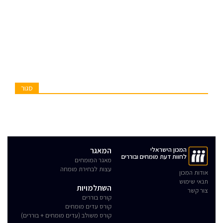
סגור
המכון הישראלי
המאגר
לחוות דעת מומחים ובוררים
מאגר המומחים
עצות לבחירת מומחה
אודות המכון
תנאי שימוש
השתלמויות
צור קשר
קורס בוררים
קורס עדים מומחים
קורס משולב (עדים מומחים + בוררים)