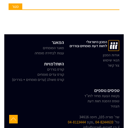
סגור
המכון הישראלי
המאגר
לחוות דעת מומחים ובוררים
מאגר המומחים
עצות לבחירת מומחה
אודות המכון
תנאי שימוש
השתלמויות
צור קשר
קורס בוררים
קורס עדים מומחים
קורס משולב (עדים מומחים + בוררים)
טפסים נוספים
בקשת הצעת מחיר לחו"ד
טופס הזמנת חוות דעת
תצהיר
שד' מוריה 105, חיפה 34616
טל'
04-8244633
,פקס
04-8113444
info@israeli-expert.co.il