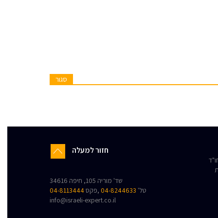
סגור
חזור למעלה
"ד
ת
שד' מוריה 105, חיפה 34616
טל'
04-8244633
,פקס
04-8113444
info@israeli-expert.co.il