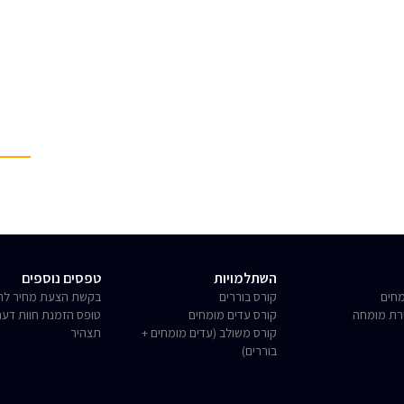
השתלמויות
טפסים נוספים
חים
קורס בוררים
בקשת הצעת מחיר לחו
רת מומחה
קורס עדים מומחים
טופס הזמנת חוות דע
קורס משולב (עדים מומחים +
תצהיר
בוררים)