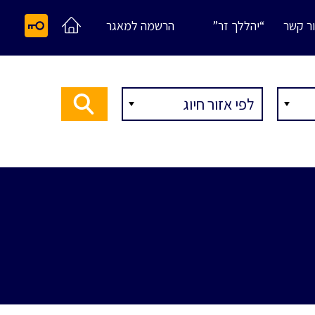
ר קשר
“יהללך זר”
הרשמה למאגר