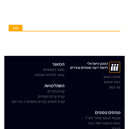
סגור
המכון הישראלי
המאגר
לחוות דעת מומחים ובוררים
מאגר המומחים
עצות לבחירת מומחה
אודות המכון
תנאי שימוש
השתלמויות
צור קשר
קורס בוררים
קורס עדים מומחים
קורס משולב (עדים מומחים + בוררים)
טפסים נוספים
בקשת הצעת מחיר לחו"ד
טופס הזמנת חוות דעת
תצהיר